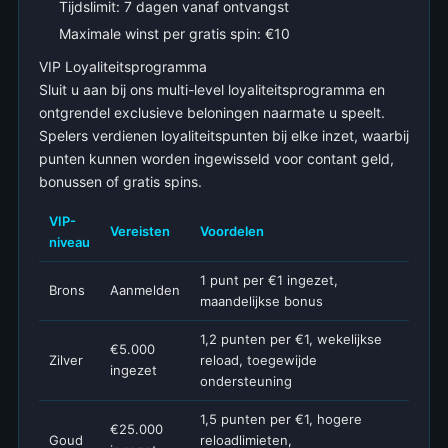
Tijdslimit: 7 dagen vanaf ontvangst
Maximale winst per gratis spin: €10
VIP Loyaliteitsprogramma
Sluit u aan bij ons multi-level loyaliteitsprogramma en
ontgrendel exclusieve beloningen naarmate u speelt.
Spelers verdienen loyaliteitspunten bij elke inzet, waarbij
punten kunnen worden ingewisseld voor contant geld,
bonussen of gratis spins.
VIP-
Vereisten
Voordelen
niveau
1 punt per €1 ingezet,
Brons
Aanmelden
maandelijkse bonus
1,2 punten per €1, wekelijkse
€5.000
Zilver
reload, toegewijde
ingezet
ondersteuning
1,5 punten per €1, hogere
€25.000
Goud
reloadlimieten,