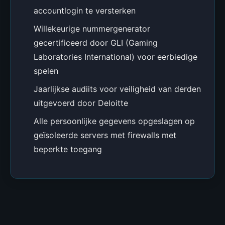
accountlogin te versterken
Willekeurige nummergenerator
gecertificeerd door GLI (Gaming
Laboratories International) voor eerbiedige
spelen
Jaarlijkse audiits voor veiligheid van derden
uitgevoerd door Deloitte
Alle persoonlijke gegevens opgeslagen op
geïsoleerde servers met firewalls met
beperkte toegang