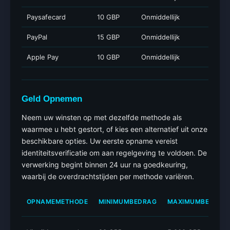
Paysafecard
10 GBP
Onmiddellijk
Gee
PayPal
15 GBP
Onmiddellijk
Gee
Apple Pay
10 GBP
Onmiddellijk
Gee
Geld Opnemen
Neem uw winsten op met dezelfde methode als
waarmee u hebt gestort, of kies een alternatief uit onze
beschikbare opties. Uw eerste opname vereist
identiteitsverificatie om aan regelgeving te voldoen. De
verwerking begint binnen 24 uur na goedkeuring,
waarbij de overdrachtstijden per methode variëren.
OPNAMEMETHODE
MINIMUMBEDRAG
MAXIMUMBEDRAG