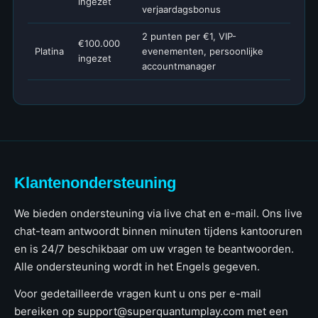
ingezet
verjaardagsbonus
2 punten per €1, VIP-
€100.000
Platina
evenementen, persoonlijke
ingezet
accountmanager
Klantenondersteuning
We bieden ondersteuning via live chat en e-mail. Ons live
chat-team antwoordt binnen minuten tijdens kantooruren
en is 24/7 beschikbaar om uw vragen te beantwoorden.
Alle ondersteuning wordt in het Engels gegeven.
Voor gedetailleerde vragen kunt u ons per e-mail
bereiken op
support@superquantumplay.com
met een