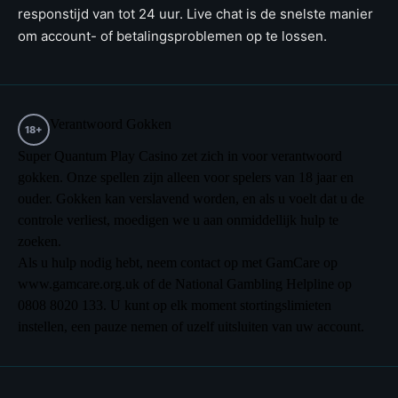
responstijd van tot 24 uur. Live chat is de snelste manier
om account- of betalingsproblemen op te lossen.
Verantwoord Gokken
18+
Super Quantum Play Casino zet zich in voor verantwoord
gokken. Onze spellen zijn alleen voor spelers van 18 jaar en
ouder. Gokken kan verslavend worden, en als u voelt dat u de
controle verliest, moedigen we u aan onmiddellijk hulp te
zoeken.
Als u hulp nodig hebt, neem contact op met GamCare op
www.gamcare.org.uk of de National Gambling Helpline op
0808 8020 133. U kunt op elk moment stortingslimieten
instellen, een pauze nemen of uzelf uitsluiten van uw account.