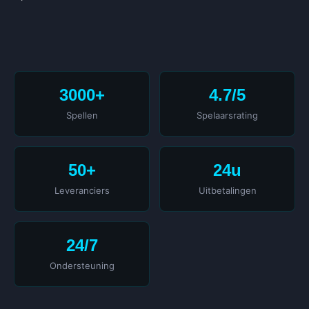
3000+
4.7/5
Spellen
Spelaarsrating
50+
24u
Leveranciers
Uitbetalingen
24/7
Ondersteuning