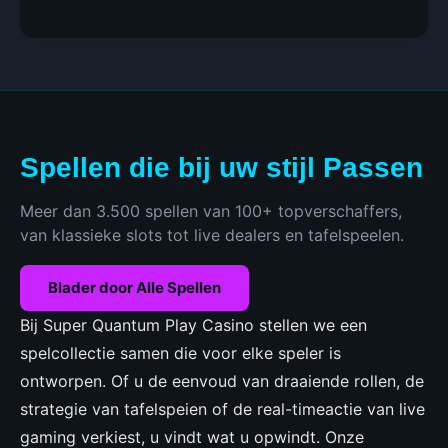
Spellen die bij uw stijl Passen
Meer dan 3.500 spellen van 100+ topverschaffers,
van klassieke slots tot live dealers en tafelspeelen.
Blader door Alle Spellen
Bij Super Quantum Play Casino stellen we een
spelcollectie samen die voor elke speler is
ontworpen. Of u de eenvoud van draaiende rollen, de
strategie van tafelspeien of de real-timeactie van live
gaming verkiest, u vindt wat u opwindt. Onze