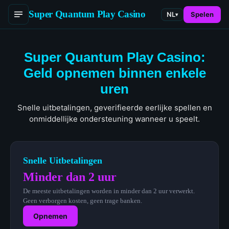
Super Quantum Play Casino
NL
Spelen
▾
Super Quantum Play Casino:
Geld opnemen binnen enkele
uren
Snelle uitbetalingen, geverifieerde eerlijke spellen en
onmiddellijke ondersteuning wanneer u speelt.
Snelle Uitbetalingen
Minder dan 2 uur
De meeste uitbetalingen worden in minder dan 2 uur verwerkt.
Geen verborgen kosten, geen trage banken.
Opnemen