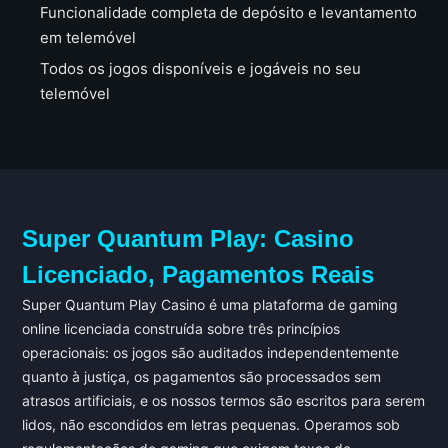
Funcionalidade completa de depósito e levantamento
em telemóvel
Todos os jogos disponíveis e jogáveis no seu
telemóvel
Super Quantum Play: Casino
Licenciado, Pagamentos Reais
Super Quantum Play Casino é uma plataforma de gaming
online licenciada construída sobre três princípios
operacionais: os jogos são auditados independentemente
quanto à justiça, os pagamentos são processados sem
atrasos artificiais, e os nossos termos são escritos para serem
lidos, não escondidos em letras pequenas. Operamos sob