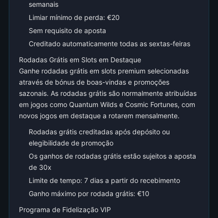
semanais
Limiar mínimo de perda: €20
Sem requisito de aposta
Creditado automaticamente todas as sextas-feiras
Rodadas Grátis em Slots em Destaque
Ganhe rodadas grátis em slots premium selecionadas
através de bónus de boas-vindas e promoções
sazonais. As rodadas grátis são normalmente atribuídas
em jogos como Quantum Wilds e Cosmic Fortunes, com
novos jogos em destaque a rotarem mensalmente.
Rodadas grátis creditadas após depósito ou
elegibilidade de promoção
Os ganhos de rodadas grátis estão sujeitos a aposta
de 30x
Limite de tempo: 7 dias a partir do recebimento
Ganho máximo por rodada grátis: €10
Programa de Fidelização VIP