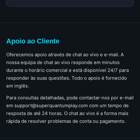
Apoio ao Cliente
Oferecemos apoio através de chat ao vivo e e-mail. A
nossa equipa de chat ao vivo responde em minutos
durante o horário comercial e está disponível 24/7 para
responder às suas questões. Todo o apoio é fornecido
em inglês.
Para consultas detalhadas, pode contactar-nos por e-mail
em
support@superquantumplay.com
com um tempo de
resposta de até 24 horas. O chat ao vivo é a forma mais
rápida de resolver problemas de conta ou pagamento.