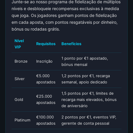
Junte-se ao nosso programa de fidelização de múltiplos
níveis e desbloqueie recompensas exclusivas à medida
que joga. Os jogadores ganham pontos de fidelização
em cada aposta, com pontos resgatáveis por dinheiro,
bónus ou rodadas grátis.
Nível
Requisitos
Benefícios
VIP
1 ponto por €1 apostado,
Bronze
Inscrição
bónus mensal
€5.000
1,2 pontos por €1, recarga
Silver
apostados
semanal, apoio dedicado
1,5 pontos por €1, limites de
€25.000
Gold
recarga mais elevados, bónus
apostados
de aniversário
€100.000
2 pontos por €1, eventos VIP,
Platinum
apostados
gerente de conta pessoal