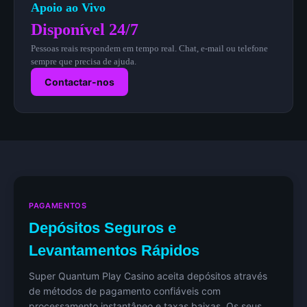
Apoio ao Vivo
Disponível 24/7
Pessoas reais respondem em tempo real. Chat, e-mail ou telefone
sempre que precisa de ajuda.
Contactar-nos
PAGAMENTOS
Depósitos Seguros e
Levantamentos Rápidos
Super Quantum Play Casino aceita depósitos através
de métodos de pagamento confiáveis com
processamento instantâneo e taxas baixas. Os seus