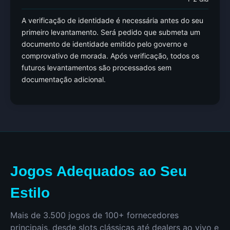
A verificação de identidade é necessária antes do seu
primeiro levantamento. Será pedido que submeta um
documento de identidade emitido pelo governo e
comprovativo de morada. Após verificação, todos os
futuros levantamentos são processados sem
documentação adicional.
Jogos Adequados ao Seu
Estilo
Mais de 3.500 jogos de 100+ fornecedores
principais, desde slots clássicas até dealers ao vivo e