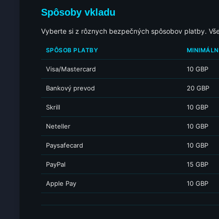
Spôsoby vkladu
Vyberte si z rôznych bezpečných spôsobov platby. Vše
SPÔSOB PLATBY
MINIMÁLN
Visa/Mastercard
10 GBP
Bankový prevod
20 GBP
Skrill
10 GBP
Neteller
10 GBP
Paysafecard
10 GBP
PayPal
15 GBP
Apple Pay
10 GBP