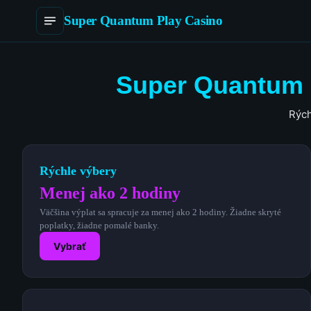
Super Quantum Play Casino
Super Quantum P
Rých
Rýchle výbery
Menej ako 2 hodiny
Väčšina výplat sa spracuje za menej ako 2 hodiny. Žiadne skryté
poplatky, žiadne pomalé banky.
Vybrať