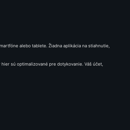
tfóne alebo tablete. Žiadna aplikácia na stiahnutie,
 hier sú optimalizované pre dotykovanie. Váš účet,