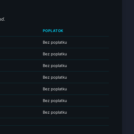
eď.
POPLATOK
Bez poplatku
Bez poplatku
Bez poplatku
Bez poplatku
Bez poplatku
Bez poplatku
Bez poplatku