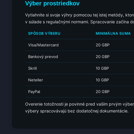
Výber prostriedkov
Vytiahnite si svoje výhry pomocou tej istej metódy, ktor
v súlade s regulačnými normami. Spracovanie začína do
SPÔSOB VÝBERU
MINIMÁLNA SUMA
Visa/Mastercard
20 GBP
Bankový prevod
20 GBP
Skrill
10 GBP
Neteller
10 GBP
PayPal
20 GBP
Overenie totožnosti je povinné pred vaším prvým výber
výbery spracovávajú bez dodatočnej dokumentácie.