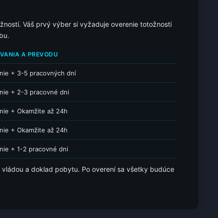
ožností. Váš prvý výber si vyžaduje overenie totožnosti
bu.
VANIA A PREVODU
nie + 3-5 pracovných dní
nie + 2-3 pracovné dni
nie + Okamžite až 24h
nie + Okamžite až 24h
nie + 1-2 pracovné dni
ý vládou a doklad pobytu. Po overení sa všetky budúce